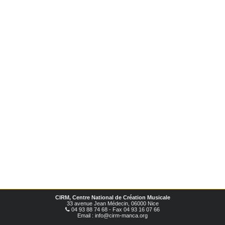
CIRM, Centre National de Création Musicale
33 avenue Jean Médecin, 06000 Nice
04 93 88 74 68 - Fax 04 93 16 07 66
Email : info@cirm-manca.org