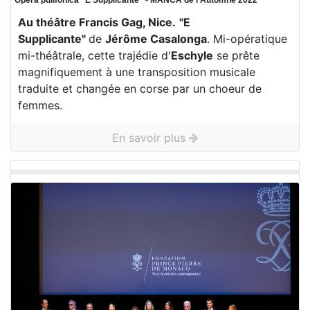
Opera pulifonica “E Supplicante“ - MANCA de l'Automne 2022
Au théâtre Francis Gag, Nice.
"E
Supplicante"
de
Jérôme Casalonga
. Mi-opératique
mi-théâtrale, cette trajédie d'
Eschyle
se prête
magnifiquement à une transposition musicale
traduite et changée en corse par un choeur de
femmes.
En savoir plus