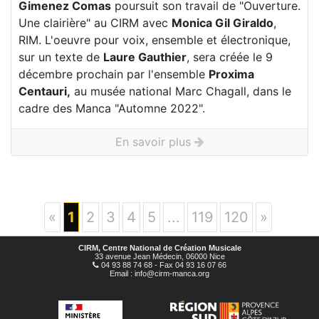
Gimenez Comas
poursuit son travail de "Ouverture.
Une clairière" au CIRM avec
Monica Gil Giraldo
,
RIM. L'oeuvre pour voix, ensemble et électronique,
sur un texte de
Laure Gauthier
, sera créée le 9
décembre prochain par l'ensemble
Proxima
Centauri,
au musée national Marc Chagall, dans le
cadre des Manca "Automne 2022".
En savoir plus
«
1
2
3
4
5
...
119
120
»
CIRM, Centre National de Création Musicale
33 avenue Jean Médecin, 06000 Nice
04 93 88 74 68 - Fax 04 93 16 07 66
Email : info@cirm-manca.org