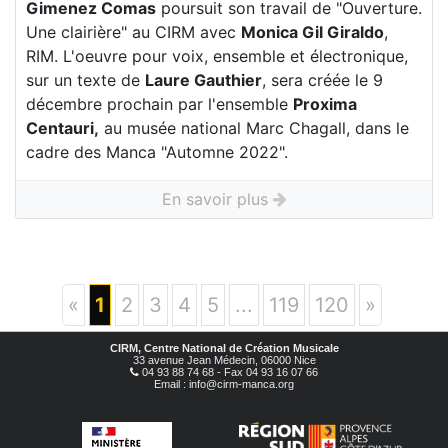
Gimenez Comas
poursuit son travail de "Ouverture.
Une clairière" au CIRM avec
Monica Gil Giraldo
,
RIM. L'oeuvre pour voix, ensemble et électronique,
sur un texte de
Laure Gauthier
, sera créée le 9
décembre prochain par l'ensemble
Proxima
Centauri,
au musée national Marc Chagall, dans le
cadre des Manca "Automne 2022".
En savoir plus
«
1
2
3
4
5
...
119
120
»
CIRM, Centre National de Création Musicale
33 avenue Jean Médecin, 06000 Nice
04 93 88 74 68 - Fax 04 93 16 07 66
Email : info@cirm-manca.org