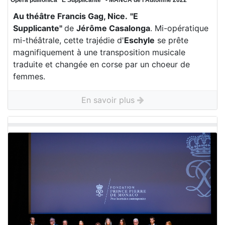
Opera pulifonica “E Supplicante“ - MANCA de l'Automne 2022
Au théâtre Francis Gag, Nice.
"E
Supplicante"
de
Jérôme Casalonga
. Mi-opératique
mi-théâtrale, cette trajédie d'
Eschyle
se prête
magnifiquement à une transposition musicale
traduite et changée en corse par un choeur de
femmes.
En savoir plus