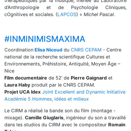
thérapeutiques par la musique, menée au Laboratoire
d’Anthropologie et de Psychologie Cliniques,
cOgnitives et sociales. (
LAPCOS
) »
Michel Pascal
.
#INMINIMISMAXIMA
Coordination
Elisa Nicoud
du
CNRS CEPAM
- Centre
national de la recherche scientifique Cultures et
Environnements, Préhistoire, Antiquité, Moyen Âge –
Nice
Film documentaire
de 52’ de
Pierre Gaignard
et
Laura Haby
produit par le CNRS CEPAM.
Projet UCA Idex
Joint Excellent and Dynamic Initiative
Académie 5 Hommes, idées et milieux
Le CIRM a réalisé la bande son du film (montage -
mixage).
Camille Giuglaris
, ingénieur du son a travaillé
dans les studios du CIRM avec le compositeur
Romain