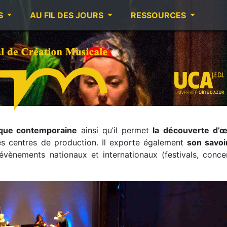
S
AU FIL DES JOURS
RESSOURCES
ique contemporaine
ainsi qu’il permet
la
découverte d’
es centres de production. Il exporte également
son savoir
 évènements nationaux et internationaux (festivals, conce