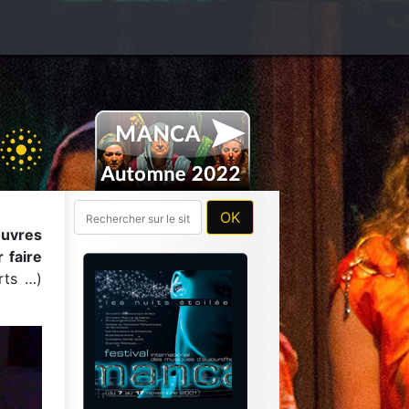
œuvres
 faire
rts …)